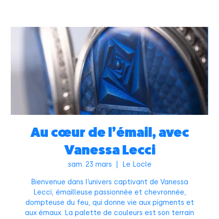
Au cœur de l’émail, avec
Vanessa Lecci
sam. 23 mars
  |  
Le Locle
Bienvenue dans l’univers captivant de Vanessa
Lecci, émailleuse passionnée et chevronnée,
dompteuse du feu, qui donne vie aux pigments et
aux émaux. La palette de couleurs est son terrain