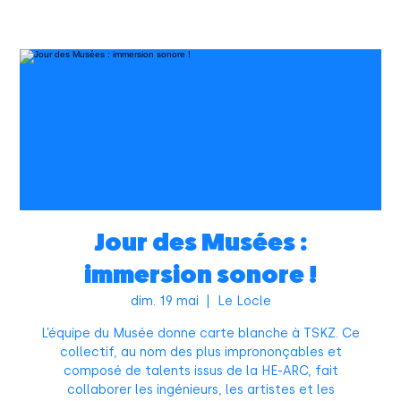
Jour des Musées :
immersion sonore !
dim. 19 mai
  |  
Le Locle
L’équipe du Musée donne carte blanche à TSKZ. Ce
collectif, au nom des plus imprononçables et
composé de talents issus de la HE-ARC, fait
collaborer les ingénieurs, les artistes et les